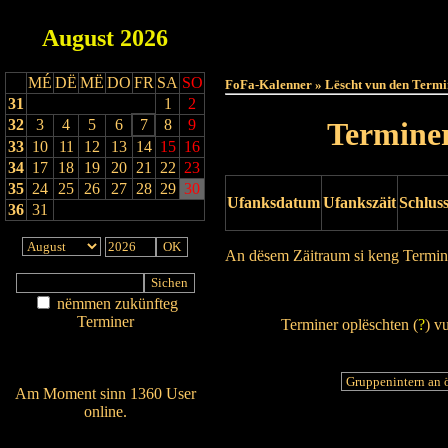
August
2026
Haut
MÉ
DË
MË
DO
FR
SA
SO
FoFa-Kalenner » Lëscht vun den Termi
31
1
2
32
3
4
5
6
7
8
9
Terminer
33
10
11
12
13
14
15
16
34
17
18
19
20
21
22
23
35
24
25
26
27
28
29
30
Ufanksdatum
Ufankszäit
Schlus
36
31
An dësem Zäitraum si keng Termin
Drock Preview
nëmmen zukünfteg
Terminer
Terminer oplëschten (
?
) v
Am Détail sichen
Nei agedroen
Am Moment sinn 1360 User
online.
Wien ass online?