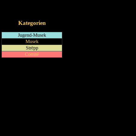
RSS-Feed
iCalendar-Feed
Kategorien
Jugend-Musek
Musek
Strëpp
Comité