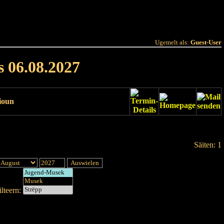
 Joer
Terminlëscht
Ugemelt als:
Guest-User
s 06.08.2027
ioun
Säiten: 1
lteern: