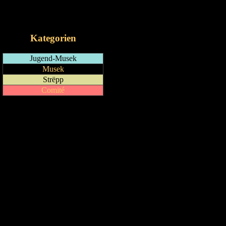
RSS-Feed
iCalendar-Feed
Kategorien
Jugend-Musek
Musek
Strëpp
Comité