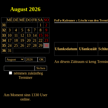
August
2026
MÉ
DË
MË
DO
FR
SA
SO
FoFa-Kalenner » Lëscht vun den Termi
31
1
2
32
3
4
5
6
7
8
9
33
10
11
12
13
14
15
16
34
17
18
19
20
21
22
23
35
24
25
26
27
28
29
30
Ufanksdatum
Ufankszäit
Schlu
36
31
An dësem Zäitraum si keng Termin
Drock Preview
nëmmen zukünfteg
Terminer
Am Détail sichen
Nei agedroen
Am Moment sinn 1330 User
online.
Wien ass online?