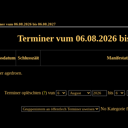
Haut
Dëss Woch
Dëse Mount
Dëst
Umellen
ner vum 06.08.2026 bis 06.08.2027
Terminer vum 06.08.2026 bi
ssdatum
Schlusszäit
Manifestat
er agedroen.
Terminer oplëschten (
?
) vun
.
bis
.
No Kategorie fi