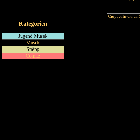
RSS-Feed
iCalendar-Feed
Kategorien
Jugend-Musek
Musek
Strëpp
Comité