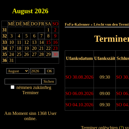
August
2026
Haut
MÉ
DË
MË
DO
FR
SA
SO
FoFa-Kalenner » Lëscht vun den Termi
31
1
2
32
3
4
5
6
7
8
9
Terminer
33
10
11
12
13
14
15
16
34
17
18
19
20
21
22
23
35
24
25
26
27
28
29
30
Ufanksdatum
Ufankszäit
Schlu
36
31
SO 30.08.2026
09:30
SO 30.
nëmmen zukünfteg
Terminer
SO 06.09.2026
09:00
SO 06.
Am Détail sichen
Nei agedroen
SO 04.10.2026
09:30
SO 04.
Am Moment sinn 1368 User
online.
Drock Preview
Wien ass online?
Terminer oplëschten (
?
) v