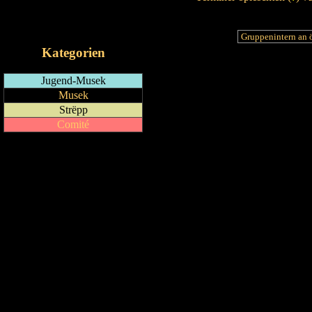
RSS-Feed
iCalendar-Feed
Kategorien
Jugend-Musek
Musek
Strëpp
Comité