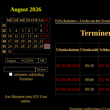
August
2026
Haut
MÉ
DË
MË
DO
FR
SA
SO
FoFa-Kalenner » Lëscht vun den Termi
31
1
2
32
3
4
5
6
7
8
9
Terminer
33
10
11
12
13
14
15
16
34
17
18
19
20
21
22
23
35
24
25
26
27
28
29
30
Ufanksdatum
Ufankszäit
Schlu
36
31
SO 30.08.2026
09:30
SO 30.
nëmmen zukünfteg
Terminer
SO 06.09.2026
09:00
SO 06.
Am Détail sichen
Nei agedroen
SO 04.10.2026
09:30
SO 04.
Am Moment sinn 953 User
online.
Drock Preview
Wien ass online?
Terminer oplëschten (
?
) v