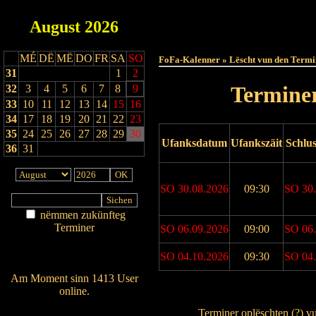
August
2026
Haut
MÉ
DË
MË
DO
FR
SA
SO
FoFa-Kalenner » Lëscht vun den Termi
31
1
2
Terminer
32
3
4
5
6
7
8
9
33
10
11
12
13
14
15
16
34
17
18
19
20
21
22
23
35
24
25
26
27
28
29
30
Ufanksdatum
Ufankszäit
Schlu
36
31
SO 30.08.2026
09:30
SO 30.
nëmmen zukünfteg
Terminer
SO 06.09.2026
09:00
SO 06.
Am Détail sichen
SO 04.10.2026
09:30
SO 04.
Nei agedroen
Am Moment sinn 1413 User
online.
Drock Preview
Wien ass online?
Terminer oplëschten (
?
) v