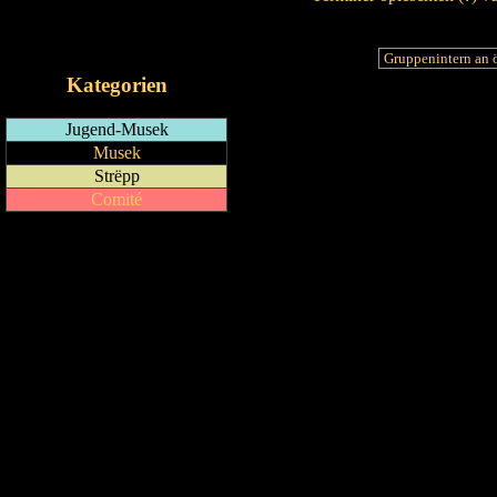
RSS-Feed
iCalendar-Feed
Kategorien
Jugend-Musek
Musek
Strëpp
Comité