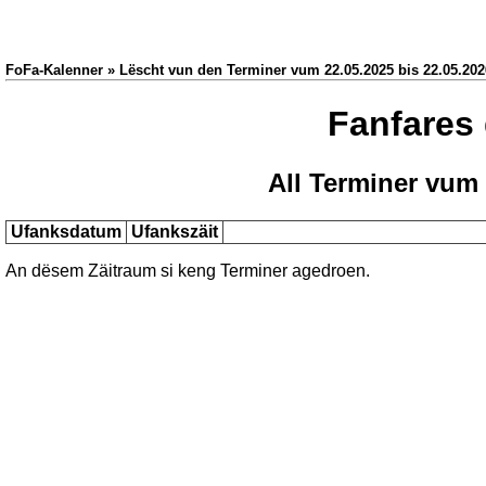
FoFa-Kalenner » Lëscht vun den Terminer vum 22.05.2025 bis 22.05.202
Fanfares
All Terminer vum 
Ufanksdatum
Ufankszäit
An dësem Zäitraum si keng Terminer agedroen.