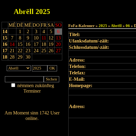
Abrëll
2025
Haut
MÉ
DË
MË
DO
FR
SA
SO
FoFa-Kalenner »
2025
»
Abrëll
»
06
» D
14
1
2
3
4
5
6
Titel:
15
7
8
9
10
11
12
13
Ufanksdatum/-zäit:
16
14
15
16
17
18
19
20
Schlussdatum/-zäit:
17
21
22
23
24
25
26
27
18
28
29
30
Adress:
Telefon:
Telefax:
E-Mail:
nëmmen zukünfteg
Homepage:
Terminer
Am Détail sichen
Nei agedroen
Adress:
Am Moment sinn 1742 User
online.
Wien ass online?
RSS-Feed