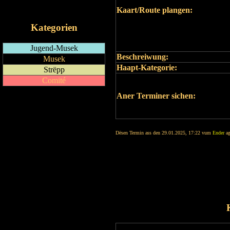
iCalendar-Feed
Kaart/Route plangen:
Kategorien
Jugend-Musek
Beschreiwung:
Musek
Haapt-Kategorie:
Strëpp
Comité
Aner Terminer sichen:
Dësen Termin ass den 29.01.2025, 17:22 vum
Ender
ag