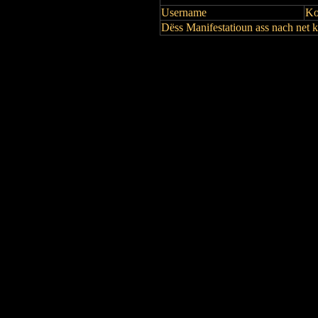
Username
Ko
Dëss Manifestatioun ass nach net 