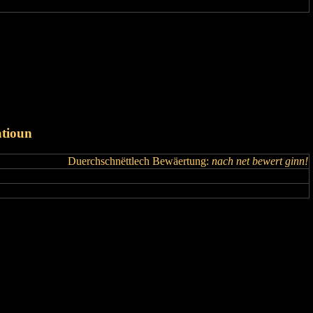
tioun
Duerchschnëttlech Bewäertung:
nach net bewert ginn!