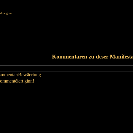
droe ginn.
Zréck
Drockusiicht
Download als iCal
Terminerënnerung
Kommentaren zu dëser Manifesta
mmentar/Bewäertung
kommentéiert ginn!