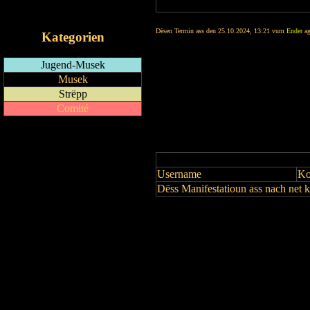
iCalendar-Feed
Dësen Termin ass den 25.10.2024, 13:21 vum
Ender
ag
Kategorien
Jugend-Musek
Musek
Strëpp
Comité
Username
Ko
Dëss Manifestatioun ass nach net 