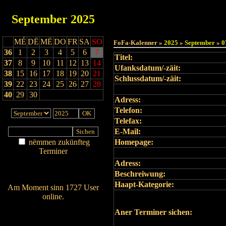
September
2025
MÉ
DË
MË
DO
FR
SA
SO
FoFa-Kalenner »
2025
»
September
»
0
36
1
2
3
4
5
6
7
Titel:
37
8
9
10
11
12
13
14
Ufanksdatum/-zäit:
38
15
16
17
18
19
20
21
Schlussdatum/-zäit:
39
22
23
24
25
26
27
28
40
29
30
Adress:
Telefon:
Telefax:
E-Mail:
nëmmen zukünfteg
Homepage:
Terminer
Am Détail sichen
Adress:
Nei agedroen
Beschreiwung:
Haapt-Kategorie:
Am Moment sinn 1727 User
online.
Wien ass online?
Aner Terminer sichen:
RSS-Feed