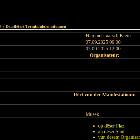
Haut
Dëss Woch
Dëse Mount
Dëst
Umellen
7
» Detailéiert Termininformatiounen
Hämmelsmarsch Kiem
07.09.2025 09:00
07.09.2025 12:00
Organisateur:
Uert vun der Manifestatioun:
Musek
op dëser Plaz
an dëser Stad
vun dësem Organisat