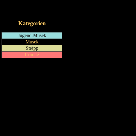
RSS-Feed
iCalendar-Feed
Kategorien
Jugend-Musek
Musek
Strëpp
Comité