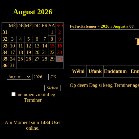
August
2026
Haut
MÉ
DË
MË
DO
FR
SA
SO
FoFa-Kalenner »
2026
»
August
» 08
31
1
2
32
3
4
5
6
7
8
9
33
10
11
12
13
14
15
16
34
17
18
19
20
21
22
23
35
24
25
26
27
28
29
30
36
31
Wéini
Ufank
Enddatum
En
Op deem Dag si keng Terminer ag
nëmmen zukünfteg
Drock Preview
Terminer
Am Détail sichen
Nei agedroen
Am Moment sinn 1484 User
online.
Wien ass online?