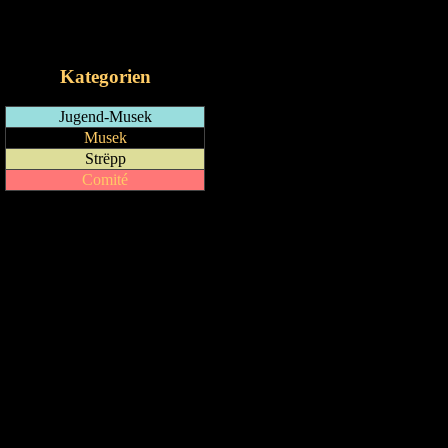
RSS-Feed
iCalendar-Feed
Kategorien
Jugend-Musek
Musek
Strëpp
Comité