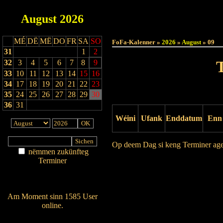
August
2026
Haut
MÉ
DË
MË
DO
FR
SA
SO
FoFa-Kalenner »
2026
»
August
» 09
31
1
2
32
3
4
5
6
7
8
9
33
10
11
12
13
14
15
16
34
17
18
19
20
21
22
23
35
24
25
26
27
28
29
30
36
31
Wéini
Ufank
Enddatum
Enn
Op deem Dag si keng Terminer ag
nëmmen zukünfteg
Terminer
Drock Preview
Am Détail sichen
Nei agedroen
Am Moment sinn 1585 User
online.
Wien ass online?