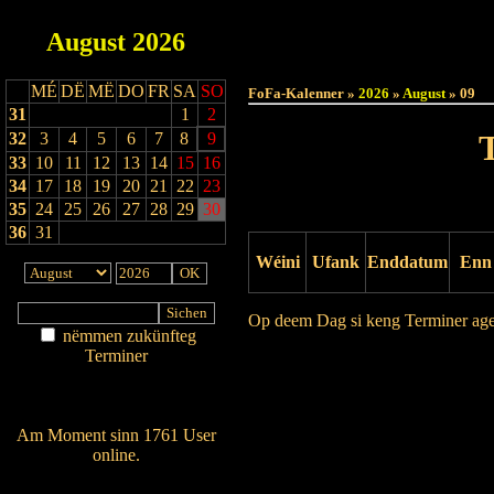
August
2026
Haut
MÉ
DË
MË
DO
FR
SA
SO
FoFa-Kalenner »
2026
»
August
» 09
31
1
2
32
3
4
5
6
7
8
9
33
10
11
12
13
14
15
16
34
17
18
19
20
21
22
23
35
24
25
26
27
28
29
30
36
31
Wéini
Ufank
Enddatum
Enn
Op deem Dag si keng Terminer ag
nëmmen zukünfteg
Terminer
Drock Preview
Am Détail sichen
Nei agedroen
Am Moment sinn 1761 User
online.
Wien ass online?