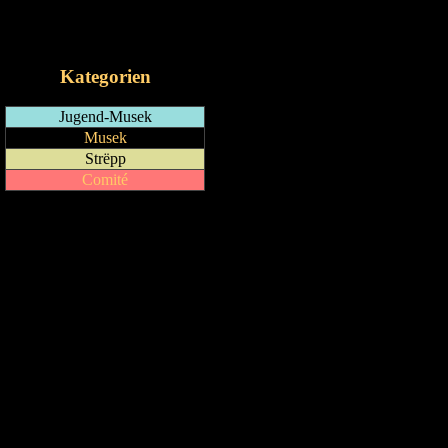
RSS-Feed
iCalendar-Feed
Kategorien
Jugend-Musek
Musek
Strëpp
Comité