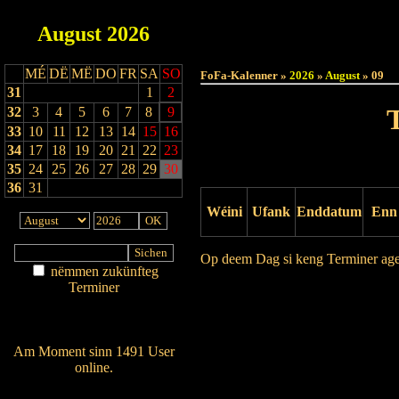
August
2026
Haut
MÉ
DË
MË
DO
FR
SA
SO
FoFa-Kalenner »
2026
»
August
» 09
31
1
2
32
3
4
5
6
7
8
9
33
10
11
12
13
14
15
16
34
17
18
19
20
21
22
23
35
24
25
26
27
28
29
30
36
31
Wéini
Ufank
Enddatum
Enn
Op deem Dag si keng Terminer ag
nëmmen zukünfteg
Terminer
Drock Preview
Am Détail sichen
Nei agedroen
Am Moment sinn 1491 User
online.
Wien ass online?