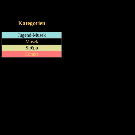
RSS-Feed
iCalendar-Feed
Kategorien
Jugend-Musek
Musek
Strëpp
Comité